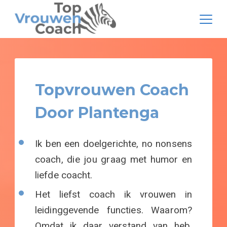
Ga
naar
de
Topvrouwen
inhoud
Coach
Topvrouwen Coach
Door Plantenga
Ik ben een doelgerichte, no nonsens
coach, die jou graag met humor en
liefde coacht.
Het liefst coach ik vrouwen in
leidinggevende functies. Waarom?
Omdat ik daar verstand van heb.