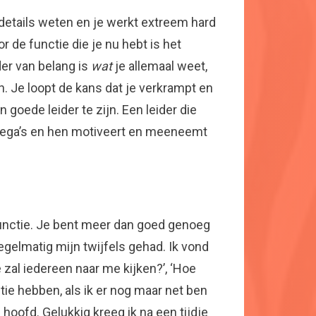
e details weten en je werkt extreem hard
 de functie die je nu hebt is het
der van belang is
wat
je allemaal weet,
en. Je loopt de kans dat je verkrampt en
n goede leider te zijn. Een leider die
collega’s en hen motiveert en meeneemt
unctie. Je bent meer dan goed genoeg
gelmatig mijn twijfels gehad. Ik vond
 zal iedereen naar me kijken?’, ‘Hoe
ie hebben, als ik er nog maar net ben
hoofd. Gelukkig kreeg ik na een tijdje