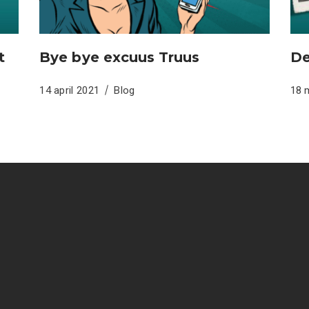
t
Bye bye excuus Truus
De
14 april 2021
Blog
18 