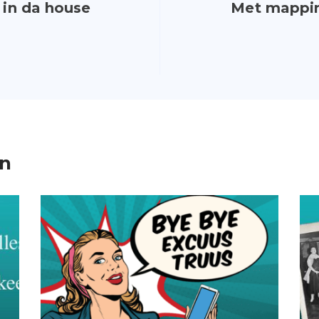
 in da house
Met mapping
en