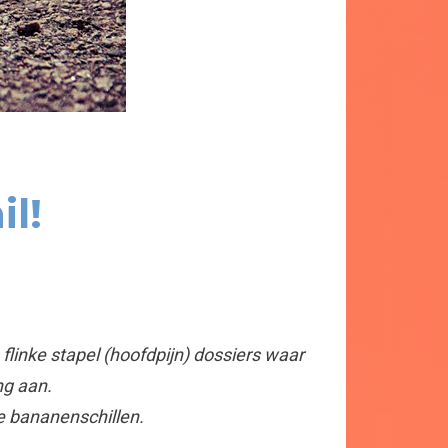
l!
flinke stapel (hoofdpijn) dossiers waar
ng aan.
e bananenschillen.