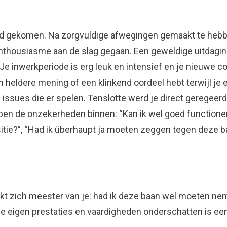
ad gekomen. Na zorgvuldige afwegingen gemaakt te hebbe
thousiasme aan de slag gegaan. Een geweldige uitdaging
e inwerkperiode is erg leuk en intensief en je nieuwe co
en heldere mening of een klinkend oordeel hebt terwijl je
e issues die er spelen. Tenslotte werd je direct geregee
luipen de onzekerheden binnen: “Kan ik wel goed function
ositie?”, “Had ik überhaupt ja moeten zeggen tegen deze 
t zich meester van je: had ik deze baan wel moeten nem
je eigen prestaties en vaardigheden onderschatten is een