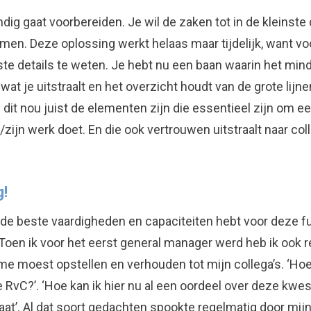
ondig gaat voorbereiden. Je wil de zaken tot in de kleinst
en. Deze oplossing werkt helaas maar tijdelijk, want voor
atste details te weten. Je hebt nu een baan waarin het min
wat je uitstraalt en het overzicht houdt van de grote lijn
jl dit nou juist de elementen zijn die essentieel zijn om ee
r/zijn werk doet. En die ook vertrouwen uitstraalt naar 
g!
 de beste vaardigheden en capaciteiten hebt voor deze f
oen ik voor het eerst general manager werd heb ik ook re
 me moest opstellen en verhouden tot mijn collega’s. ‘Hoe
vC?’. ‘Hoe kan ik hier nu al een oordeel over deze kwest
aat’. Al dat soort gedachten spookte regelmatig door mijn 