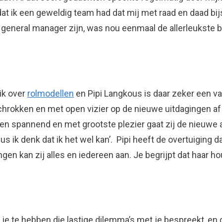
dat ik een geweldig team had dat mij met raad en daad bij
, general manager zijn, was nou eenmaal de allerleukste baa
ik over
rolmodellen
en Pipi Langkous is daar zeker een va
chrokken en met open vizier op de nieuwe uitdagingen af e
gen spannend en met grootste plezier gaat zij de nieuwe 
dus ik denk dat ik het wel kan’. Pipi heeft de overtuiging
en kan zij alles en iedereen aan. Je begrijpt dat haar ho
 je te hebben die lastige dilemma’s met je bespreekt, en